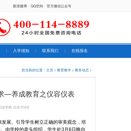
新浪微博
QQ空间
官方微信公众号
|
|
|
入学须知
|
联系我们
|
在线报名
您当前的位置：
主页
>
教育教学
>
教务动态
>
求—养成教育之仪容仪表
职业学校
点击:
834次
康发展。引导学生树立正确的审美观念，培
。由学校的牵头组织，学生处3月6日晚自