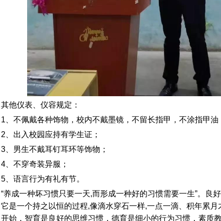
其他仪表、仪容规定：
1、不佩戴各种饰物，校内不戴墨镜，不留长指甲，不涂指甲油
2、出入校园应持有学生证；
3、男生不戴耳钉耳环等饰物；
4、不穿奇装异服；
5、语言行为有礼有节。
“养成一种坏习惯只要一天,而形成一种好的习惯需要一生”。良
它是一个持之以恒的过程,像滴水穿石一样,一点一滴、积年累
开始，智育是良好的思维习惯，德育是细小的行为习惯，素质